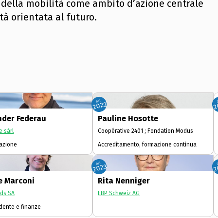
e della mobilità come ambito d’azione centrale
tà orientata al futuro.
Dal
2
2022
nder Federau
Pauline Hosotte
e sàrl
Coopérative 2401 ; Fondation Modus
azione
Accreditamento, formazione continua
Dal
2
2023
e Marconi
Rita Nenniger
nds SA
EBP Schweiz AG
dente e finanze