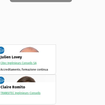
Dal
020
Julien Lovey
Citec Ingénieurs Conseils SA
Accreditamento, formazione continua
Dal
024
Claire Romito
TRANSITEC Ingénieurs-Conseils