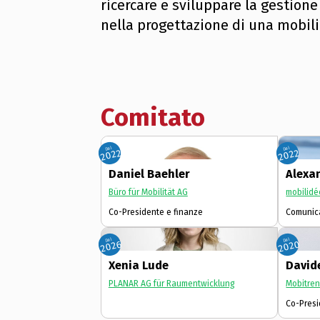
ricercare e sviluppare la gestion
nella progettazione di una mobili
Comitato
Dal
Dal
2022
2022
Daniel Baehler
Alexa
Büro für Mobilität AG
mobilidé
Co-Presidente e finanze
Comunic
Dal
Dal
2026
2020
Xenia Lude
David
PLANAR AG für Raumentwicklung
Mobitre
Co-Presi