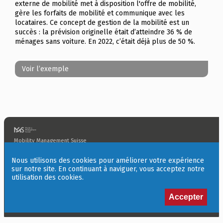
externe de mobilité met à disposition l'offre de mobilité,
gère les forfaits de mobilité et communique avec les
locataires. Ce concept de gestion de la mobilité est un
succès : la prévision originelle était d’atteindre 36 % de
ménages sans voiture. En 2022, c’était déjà plus de 50 %.
Voir l’exemple
Mobility Management Suisse
3011 Berne
info@mms-gms.ch
Nous utilisons des cookies pour améliorer votre expérience
sur notre site. En continuant à naviguer, vous acceptez notre
S’abonner à la newsletter Mobilservice
utilisation des cookies.
Accepter
Imaginé & conçu
Giorgianni & Moeschler